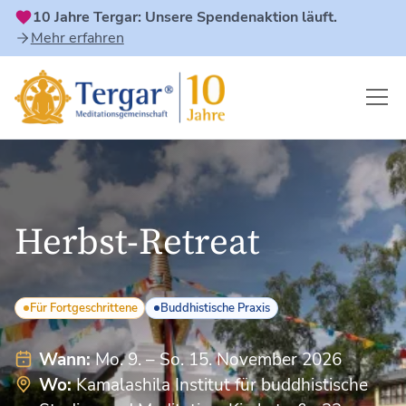
10 Jahre Tergar: Unsere Spendenaktion läuft.
Mehr erfahren
Herbst-Retreat
Für Fortgeschrittene
Buddhistische Praxis
Wann:
Mo. 9. – So. 15. November 2026
Wo:
Kamalashila Institut für buddhistische