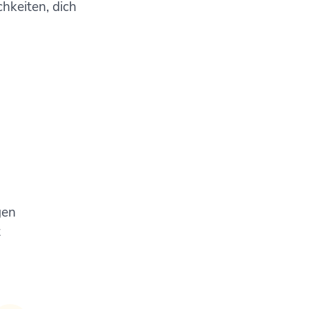
hkeiten, dich
gen
t