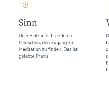
Sinn
Dein Beitrag hilft anderen
D
Menschen, den Zugang zu
F
Meditation zu finden. Das ist
d
g
gelebte Praxis.
u
E
h