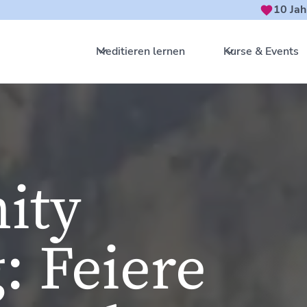
10 Jah
Meditieren lernen
Kurse & Events
ity
: Feiere