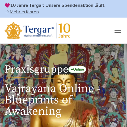
10 Jahre Tergar: Unsere Spendenaktion läuft.
Mehr erfahren
Praxisgruppe
Online
Vajrayana Online -
Blueprints of
Awakening