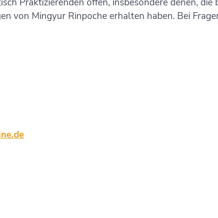
tisch Praktizierenden offen, insbesondere denen, die 
n von Mingyur Rinpoche erhalten haben. Bei Fragen
ine.de