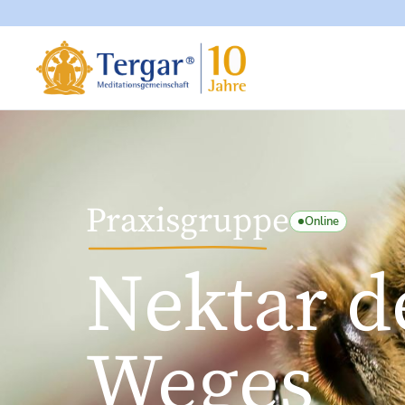
Praxisgruppe
Online
Nektar d
Weges