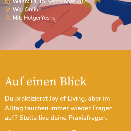
Wann:
Di. 15. September 2026
Wo:
Online
Mit:
HolgerYeshe
Auf einen Blick
Du praktizierst Joy of Living, aber im
Alltag tauchen immer wieder Fragen
auf? Stelle live deine Praxisfragen.